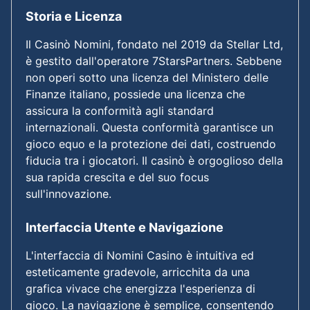
Storia e Licenza
Il Casinò Nomini, fondato nel 2019 da Stellar Ltd,
è gestito dall'operatore 7StarsPartners. Sebbene
non operi sotto una licenza del Ministero delle
Finanze italiano, possiede una licenza che
assicura la conformità agli standard
internazionali. Questa conformità garantisce un
gioco equo e la protezione dei dati, costruendo
fiducia tra i giocatori. Il casinò è orgoglioso della
sua rapida crescita e del suo focus
sull'innovazione.
Interfaccia Utente e Navigazione
L'interfaccia di Nomini Casino è intuitiva ed
esteticamente gradevole, arricchita da una
grafica vivace che energizza l'esperienza di
gioco. La navigazione è semplice, consentendo