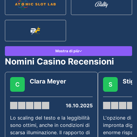
Mostra di più
Nomini Casino Recensioni
Clara Meyer
Stig
C
S
16.10.2025
Lo scaling del testo e la leggibilità
L'opzione di a
sono ottimi, anche in condizioni di
impronta digit
scarsa illuminazione. Il rapporto di
enorme rispar