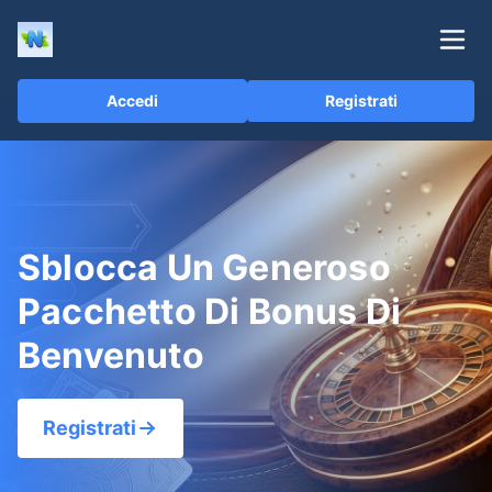
Accedi
Registrati
Sblocca Un Generoso
Pacchetto Di Bonus Di
Benvenuto
Registrati