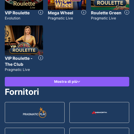
VIP Roulette
Mega Wheel
Roulette Green
Evolution
Pragmatic Live
Pragmatic Live
VIP Roulette -
The Club
Pragmatic Live
Mostra di più
Fornitori