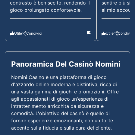
contrasto è ben scelto, rendendo il
sentire più si
gioco prolungato confortevole.
al mio accoun
Utile
Condividi
Utile
Condividi
Panoramica Del Casinò Nomini
Nomini Casino è una piattaforma di gioco
d'azzardo online moderna e distintiva, ricca di
una vasta gamma di giochi e promozioni. Offre
agli appassionati di gioco un'esperienza di
intrattenimento arricchita da sicurezza e
comodità. L'obiettivo del casinò è quello di
fornire esperienze emozionanti, con un forte
accento sulla fiducia e sulla cura del cliente.