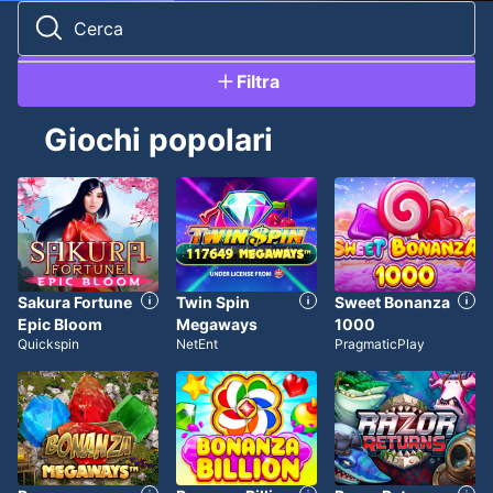
Filtra
Giochi popolari
Sakura Fortune
Twin Spin
Sweet Bonanza
Epic Bloom
Megaways
1000
Quickspin
NetEnt
PragmaticPlay