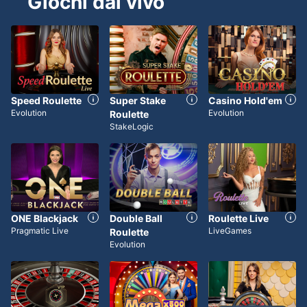
Giochi dal vivo
Speed Roulette
Super Stake
Casino Hold'em
Evolution
Evolution
Roulette
StakeLogic
ONE Blackjack
Double Ball
Roulette Live
Pragmatic Live
LiveGames
Roulette
Evolution